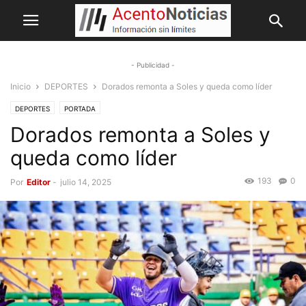
- Publicidad -
Inicio
DEPORTES
Dorados remonta a Soles y queda como líder
DEPORTES
PORTADA
Dorados remonta a Soles y
queda como líder
193
0
Por
Editor
-
julio 14, 2025