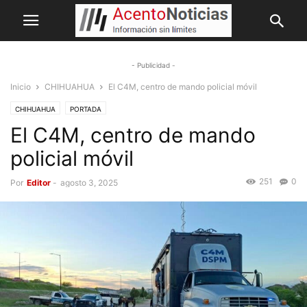
- Publicidad -
Inicio
CHIHUAHUA
El C4M, centro de mando policial móvil
CHIHUAHUA
PORTADA
El C4M, centro de mando
policial móvil
251
0
Por
Editor
-
agosto 3, 2025