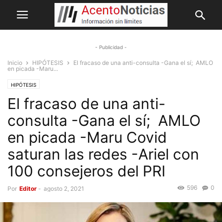
- Publicidad -
Inicio
HIPÓTESIS
El fracaso de una anti-consulta -Gana el sí; AMLO
en picada -Maru...
HIPÓTESIS
El fracaso de una anti-
consulta -Gana el sí; AMLO
en picada -Maru Covid
saturan las redes -Ariel con
100 consejeros del PRI
596
0
Por
Editor
-
agosto 2, 2021