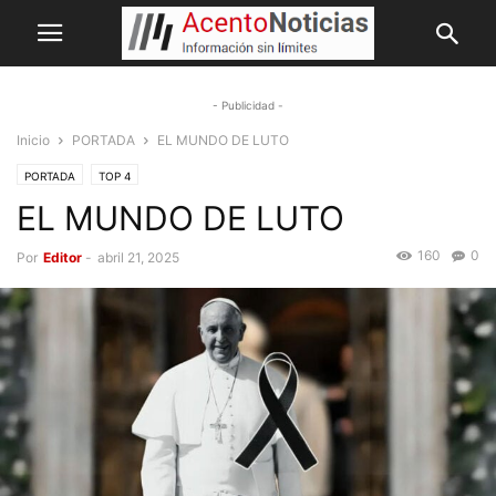
- Publicidad -
Inicio
PORTADA
EL MUNDO DE LUTO
PORTADA
TOP 4
EL MUNDO DE LUTO
160
0
Por
Editor
-
abril 21, 2025