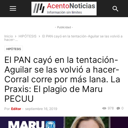
- Publicidad -
Inicio
HIPÓTESIS
El PAN cayó en la tentación-Aguilar se las volvió a
hacer-...
HIPÓTESIS
El PAN cayó en la tentación-
Aguilar se las volvió a hacer-
Corral corre por más lana. La
Praxis: El plagio de Maru
PECUU
978
0
Por
Editor
-
septiembre 16, 2019