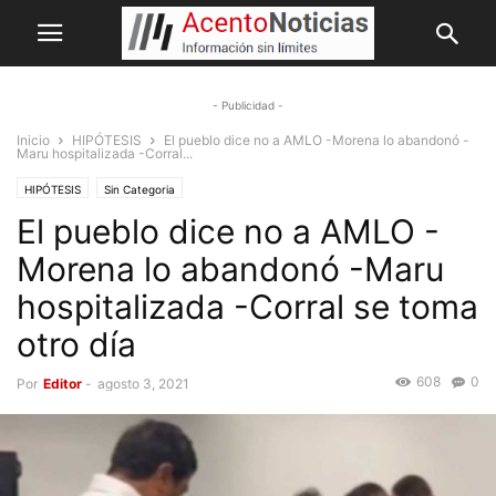
- Publicidad -
Inicio
HIPÓTESIS
El pueblo dice no a AMLO -Morena lo abandonó -
Maru hospitalizada -Corral...
HIPÓTESIS
Sin Categoria
El pueblo dice no a AMLO -
Morena lo abandonó -Maru
hospitalizada -Corral se toma
otro día
608
0
Por
Editor
-
agosto 3, 2021