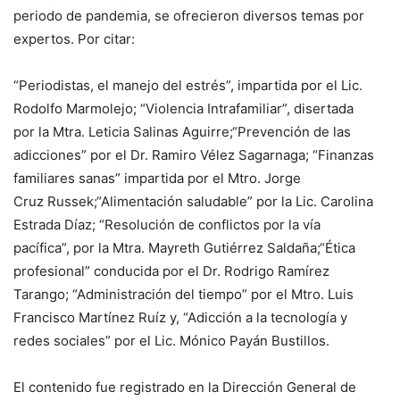
periodo de pandemia, se ofrecieron diversos temas por
expertos
. Por citar
:
“
Periodistas, el manejo del estrés
”
,
impartida
por
el
Lic.
Rodolfo Marmolejo
;
“
Violencia
I
ntrafamiliar
”
,
disertada
por
la
Mtra. Leticia Salinas Aguirre
;
“
Prevención de las
adicciones
”
por el
Dr. Ramiro Vélez Sagarnaga
;
“
Finanzas
familiares sanas
” impartida
por el
Mtro. Jorge
Cruz
Russek
;
“
Alimentación saludable
”
por
la
Lic. Carolina
Estrada Díaz
;
“
Resolución de conflictos por la vía
pacífica
”
,
por
la
Mtra.
Mayreth
Gutiérrez S
aldaña
;
“
Ética
profesional
”
conducida
por el
Dr. Rodrigo Ramírez
Tarango
;
“
Administración del tiempo
”
por el Mtr
o. Luis
Francisco Martínez Ruíz
y
,
“
Adicción a la tecnología y
redes sociales
”
por el L
ic. Mónico Payán Bustillos
.
El contenido fue registrado en la Dirección General de