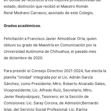
estado, distinción que recibió el Maestro Román
Ren
é
Medrano Carrasco
,
asociado
de este Colegio.
Grados académicos.
Felicitación a Francisco Javier Almodóvar Orta, quien
obtuvo su grado de Maestría en Comunicación por la
Universidad Autónoma de Chihuahua
, el pasado mes
de
d
iciembre
de
2020.
Para presidir el Consejo Directivo 2021-2024, fue
electa
la
planilla
“
Unidad
”
integrada por
el
Lic. Adrián García
Sánchez,
como
Presidente
;
Mtro. Roberto Alvarado Gates,
Vicepresidente
;
Lic.
Alfredo Ruíz, Secretario
;
Mtro.
Javier
Realyvázquez
, Tesorero
;
en la Sección de
Comisiones
:
Lic. Saray Corona, de
A
dmisión
;
Bernardo
Islas, del
S
ervicio
S
ocial
P
rofesional
;
Lic. Karina