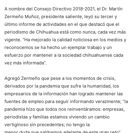
A
nombre del Consejo Directivo 2018-2021, el Dr. Mart
í
n
Zermeño Muñoz, presidente saliente
, leyó su
tercer y
último informe de actividades
en el que
destac
ó
que el
periodismo de Chihuahua está
como nunca, cada vez
más
vigente
. “Ha
mejorado
la
calidad
noticiosa en los medios y
reconocemos se ha hecho un
ejemplar trabajo y un
esfuerzo por mantener a la sociedad
chihuahuense cada
vez más
informada
”
.
Agregó Zermeño que pese a los momentos de crisis
,
derivados por la pandemia que sufre la humanidad
,
los
empresarios de la información han logrado mantener las
fuentes de empleo
para
seguir informando verazmente; “la
pandemia hizo que todos nos reinventáramos
:
empresa
s
,
periodistas
y
familias estamos viviendo un cambio
vertiginoso sin precedentes
;
no tengo la
menor
duda
que
saldremos
a
delante de este gran reto”.