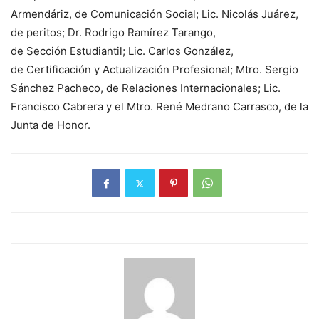
Armendáriz, de
C
omunicación
S
ocial
;
Lic. Nicolás Juárez,
de peritos
;
Dr. Rodrigo Ramírez Tarango,
de
S
ección
E
studiantil
;
Lic. Carlos González,
de
C
ertificación y
A
ctualización
P
rofesional
;
Mtro. Sergio
Sánchez Pacheco, de
R
elaciones
I
nternacionales
;
Lic.
Francisco Cabrera
y el
Mtro. René Medrano Carrasco
, de la
Junta de Honor.