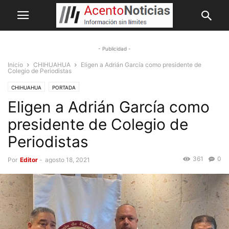
- Publicidad -
Inicio
CHIHUAHUA
Eligen a Adrián García como presidente de
Colegio de Periodistas
CHIHUAHUA
PORTADA
Eligen a Adrián García como
presidente de Colegio de
Periodistas
361
0
Por
Editor
-
agosto 18, 2021