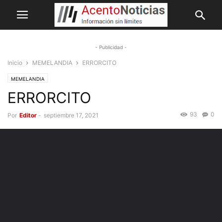
- Publicidad -
Inicio
MEMELANDIA
ERRORCITO
MEMELANDIA
ERRORCITO
93
0
Por
Editor
-
septiembre 17, 2021