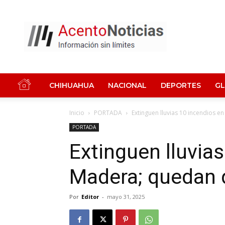
Acento
Noticias
CHIHUAHUA
NACIONAL
DEPORTES
G
Inicio
PORTADA
Extinguen lluvias 10 incendios 
PORTADA
Extinguen lluvia
Madera; quedan 
Por
Editor
-
mayo 31, 2025