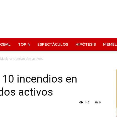
LOBAL
TOP 4
ESPECTÁCULOS
HIPÓTESIS
MEMEL
en Madera; quedan dos activos
s 10 incendios en
dos activos
146
0