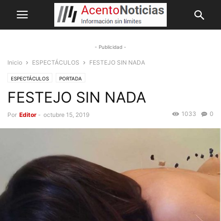
- Publicidad -
Inicio
ESPECTÁCULOS
FESTEJO SIN NADA
ESPECTÁCULOS
PORTADA
FESTEJO SIN NADA
1033
0
Por
Editor
-
octubre 15, 2019