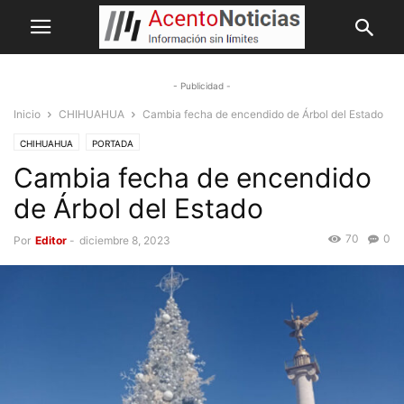
- Publicidad -
Inicio
CHIHUAHUA
Cambia fecha de encendido de Árbol del Estado
CHIHUAHUA
PORTADA
Cambia fecha de encendido
de Árbol del Estado
70
0
Por
Editor
-
diciembre 8, 2023