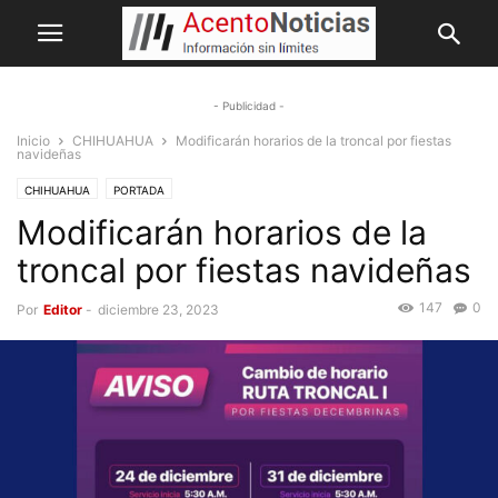
- Publicidad -
Inicio
CHIHUAHUA
Modificarán horarios de la troncal por fiestas
navideñas
CHIHUAHUA
PORTADA
Modificarán horarios de la
troncal por fiestas navideñas
147
0
Por
Editor
-
diciembre 23, 2023