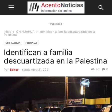
- Publicidad -
Inicio
CHIHUAHUA
Identifican a familia descuartizada en la
Palestina
CHIHUAHUA
PORTADA
Identifican a familia
descuartizada en la Palestina
90
0
Por
Editor
-
septiembre 21, 2021