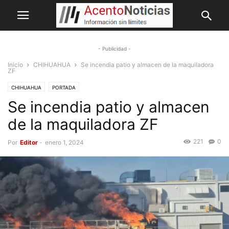
- Publicidad -
Inicio
CHIHUAHUA
Se incendia patio y almacen de la maquiladora
ZF
CHIHUAHUA
PORTADA
Se incendia patio y almacen
de la maquiladora ZF
221
0
Por
Editor
-
enero 1, 2024