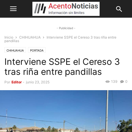
- Publicidad -
Inicio
CHIHUAHUA
Interviene SSPE el Cereso 3 tras riña entre
pandillas
CHIHUAHUA
PORTADA
Interviene SSPE el Cereso 3
tras riña entre pandillas
139
0
Por
Editor
-
junio 23, 2025