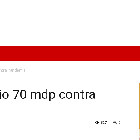
ontra Pandemia
pio 70 mdp contra
527
0