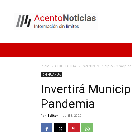
Acento
Noticias
Inicio
CHIHUAHUA
Invertirá Municipio 70 mdp c
CHIHUAHUA
Invertirá Munici
Pandemia
Por
Editor
-
abril 3, 2020