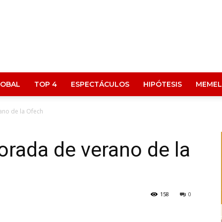
LOBAL
TOP 4
ESPECTÁCULOS
HIPÓTESIS
MEMEL
ano de la Ofech
porada de verano de la
158
0