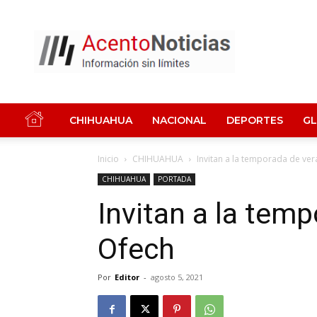
Acento
Noticias
CHIHUAHUA
NACIONAL
DEPORTES
G
Inicio
CHIHUAHUA
Invitan a la temporada de ver
CHIHUAHUA
PORTADA
Invitan a la tem
Ofech
Por
Editor
-
agosto 5, 2021