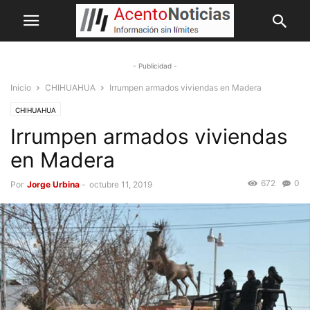
- Publicidad -
Inicio
CHIHUAHUA
Irrumpen armados viviendas en Madera
CHIHUAHUA
Irrumpen armados viviendas
en Madera
672
0
Por
Jorge Urbina
-
octubre 11, 2019