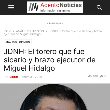
- Publicidad -
Inicio
ANÁLISIS / OPINIÓN
JDNH: El torero que fue sicario y brazo
ejecutor de Miguel Hidalgo
ANÁLISIS / OPINIÓN
JDNH: El torero que fue
sicario y brazo ejecutor de
Miguel Hidalgo
186
0
Por
Editor
-
enero 31, 2026