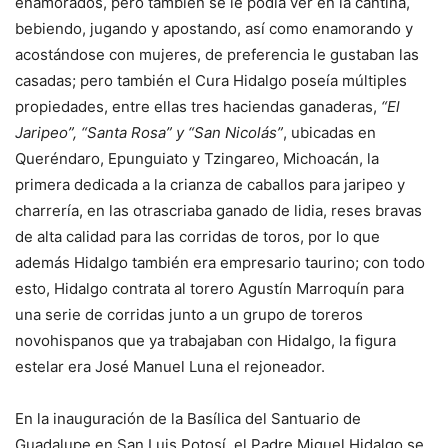
enamorados, pero también se le podía ver en la cantina,
bebiendo, jugando y apostando, así como enamorando y
acostándose con mujeres, de preferencia le gustaban las
casadas; pero también el Cura Hidalgo poseía múltiples
propiedades, entre ellas tres haciendas ganaderas,
“El
Jaripeo”, “Santa Rosa” y “San Nicolás”
, ubicadas en
Queréndaro, Epunguiato y Tzingareo, Michoacán, la
primera dedicada a la crianza de caballos para jaripeo y
charrería, en las otrascriaba ganado de lidia, reses bravas
de alta calidad para las corridas de toros, por lo que
además Hidalgo también era empresario taurino; con todo
esto, Hidalgo contrata al torero Agustín Marroquín para
una serie de corridas junto a un grupo de toreros
novohispanos que ya trabajaban con Hidalgo, la figura
estelar era José Manuel Luna el rejoneador.
En la inauguración de la Basílica del Santuario de
Guadalupe en San Luis Potosí, el Padre Miguel Hidalgo se