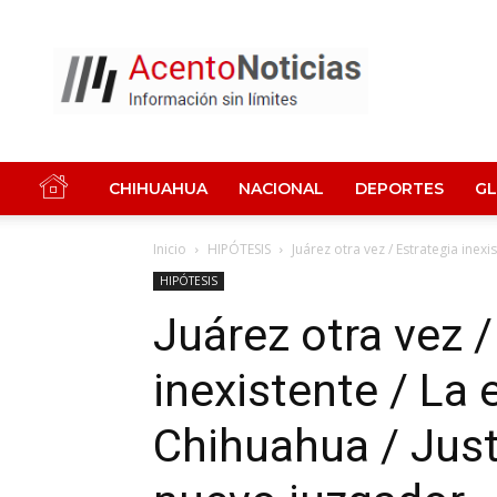
Acento
Noticias
CHIHUAHUA
NACIONAL
DEPORTES
G
Inicio
HIPÓTESIS
Juárez otra vez / Estrategia inexi
HIPÓTESIS
Juárez otra vez /
inexistente / La
Chihuahua / Justi