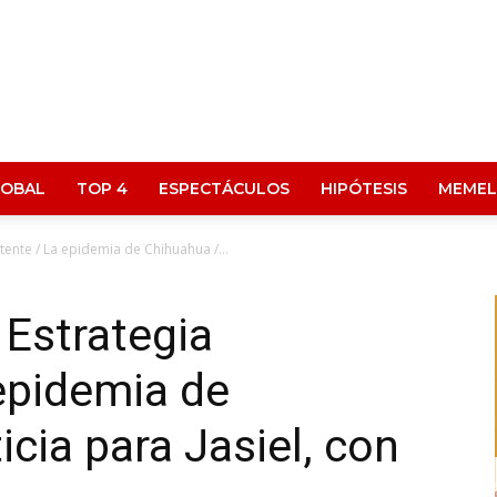
LOBAL
TOP 4
ESPECTÁCULOS
HIPÓTESIS
MEMEL
stente / La epidemia de Chihuahua /...
 Estrategia
 epidemia de
cia para Jasiel, con