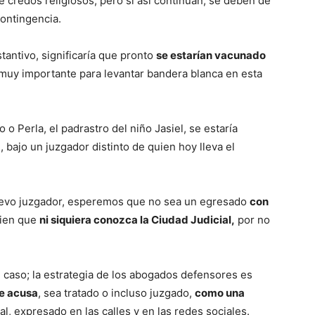
 credos religiosos; pero si así continúan, se deben de
contingencia.
antivo, significaría que pronto
se estarían vacunado
muy importante para levantar bandera blanca en esta
ro o Perla, el padrastro del niño Jasiel, se estaría
, bajo un juzgador distinto de quien hoy lleva el
nuevo juzgador, esperemos que no sea un egresado
con
ien que
ni siquiera conozca la Ciudad Judicial,
por no
l caso; la estrategia de los abogados defensores es
le acusa
, sea tratado o incluso juzgado,
como una
al, expresado en las calles y en las redes sociales.