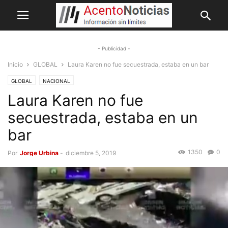
- Publicidad -
Inicio
GLOBAL
Laura Karen no fue secuestrada, estaba en un bar
GLOBAL
NACIONAL
Laura Karen no fue
secuestrada, estaba en un
bar
1350
0
Por
Jorge Urbina
-
diciembre 5, 2019