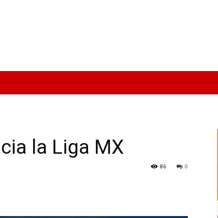
icia la Liga MX
86
0