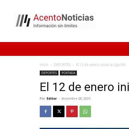
Acento
Noticias
Inicio
DEPORTES
El 12 de enero inicia la Liga MX
DEPORTES
PORTADA
El 12 de enero in
Por
Editor
-
diciembre 28, 2023