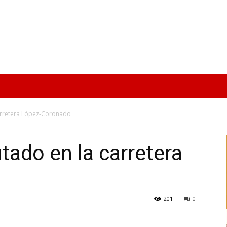
carretera López-Coronado
tado en la carretera
201
0