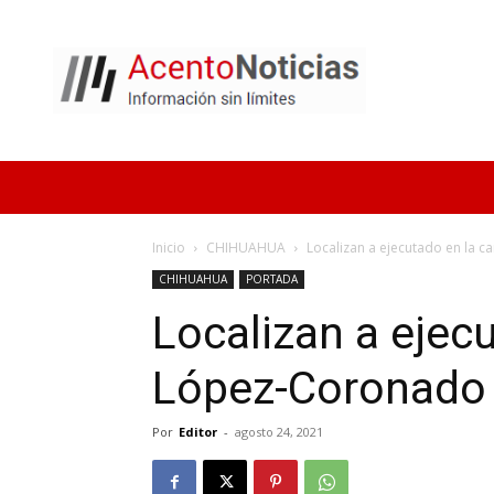
Acento
Noticias
Inicio
CHIHUAHUA
Localizan a ejecutado en la 
CHIHUAHUA
PORTADA
Localizan a ejecu
López-Coronado
Por
Editor
-
agosto 24, 2021