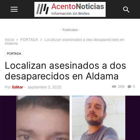
- Publicidad -
Inicio
PORTADA
Localizan asesinados a dos desaparecidos en
Aldama
PORTADA
Localizan asesinados a dos
desaparecidos en Aldama
269
0
Por
Editor
-
septiembre 3, 2025