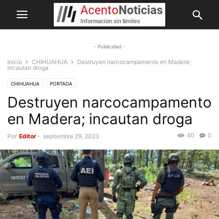
- Publicidad -
Inicio
CHIHUAHUA
Destruyen narcocampamento en Madera;
incautan droga
CHIHUAHUA
PORTADA
Destruyen narcocampamento
en Madera; incautan droga
40
0
Por
Editor
-
septiembre 29, 2023