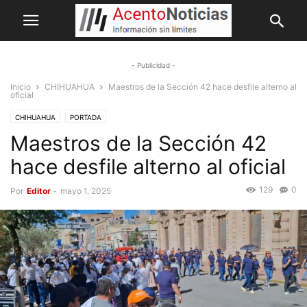
- Publicidad -
Inicio
CHIHUAHUA
Maestros de la Sección 42 hace desfile alterno al
oficial
CHIHUAHUA
PORTADA
Maestros de la Sección 42
hace desfile alterno al oficial
129
0
Por
Editor
-
mayo 1, 2025