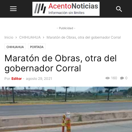
- Publicidad -
Inicio
CHIHUAHUA
Maratón de Obras, otra del gobernador Corral
CHIHUAHUA
PORTADA
Maratón de Obras, otra del
gobernador Corral
160
0
Por
Editor
-
agosto 29, 2021