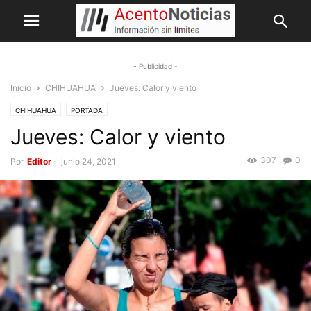
- Publicidad -
Inicio
CHIHUAHUA
Jueves: Calor y viento
CHIHUAHUA
PORTADA
Jueves: Calor y viento
307
0
Por
Editor
-
junio 24, 2021