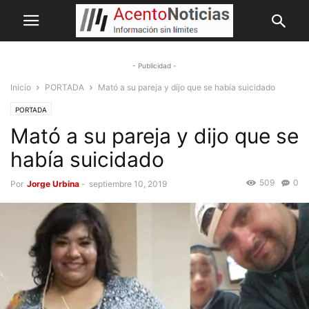
- Publicidad -
Inicio
PORTADA
Mató a su pareja y dijo que se había suicidado
PORTADA
Mató a su pareja y dijo que se
había suicidado
509
0
Por
Jorge Urbina
-
septiembre 10, 2019