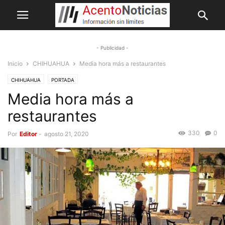
- Publicidad -
Inicio
CHIHUAHUA
Media hora más a restaurantes
CHIHUAHUA
PORTADA
Media hora más a
restaurantes
330
0
Por
Editor
-
agosto 21, 2020