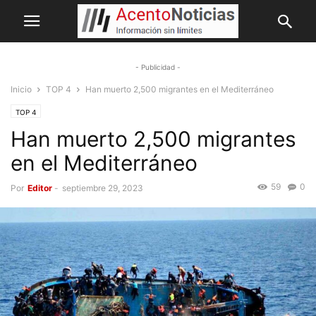
- Publicidad -
Inicio
TOP 4
Han muerto 2,500 migrantes en el Mediterráneo
TOP 4
Han muerto 2,500 migrantes
en el Mediterráneo
59
0
Por
Editor
-
septiembre 29, 2023