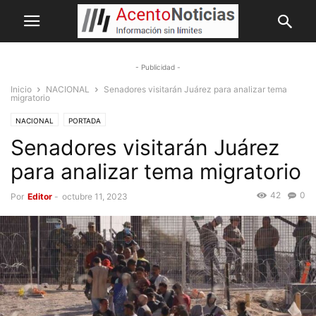
- Publicidad -
Inicio
NACIONAL
Senadores visitarán Juárez para analizar tema
migratorio
NACIONAL
PORTADA
Senadores visitarán Juárez
para analizar tema migratorio
42
0
Por
Editor
-
octubre 11, 2023