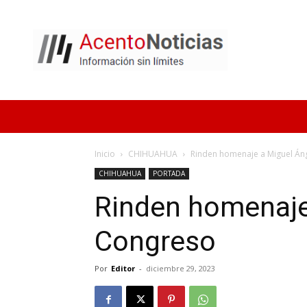
Acento
Noticias
Inicio
CHIHUAHUA
Rinden homenaje a Miguel Áng
CHIHUAHUA
PORTADA
Rinden homenaje 
Congreso
Por
Editor
-
diciembre 29, 2023