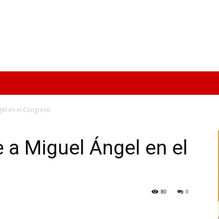
el en el Congreso
a Miguel Ángel en el
80
0