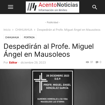
- Publicidad -
Inicio
CHIHUAHUA
Despedirán al Profe. Miguel Ángel en Mausoleos
CHIHUAHUA
PORTADA
Despedirán al Profe. Miguel
Ángel en Mausoleos
91
0
Por
Editor
-
diciembre 29, 2023