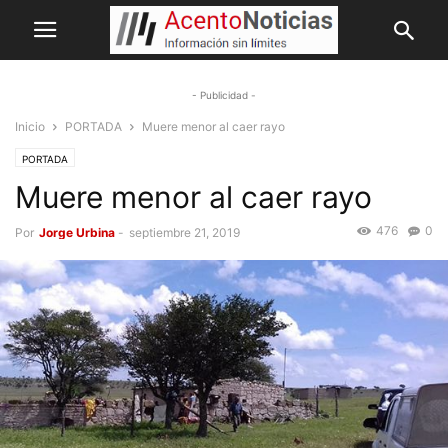
- Publicidad -
Inicio
PORTADA
Muere menor al caer rayo
PORTADA
Muere menor al caer rayo
476
0
Por
Jorge Urbina
-
septiembre 21, 2019