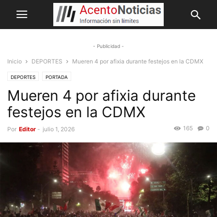
- Publicidad -
Inicio
DEPORTES
Mueren 4 por afixia durante festejos en la CDMX
DEPORTES
PORTADA
Mueren 4 por afixia durante
festejos en la CDMX
165
0
Por
Editor
-
julio 1, 2026