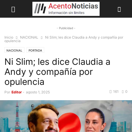
- Publicidad -
Inicio
NACIONAL
Ni Slim; les dice Claudia a Andy y compañía por
opulencia
NACIONAL
PORTADA
Ni Slim; les dice Claudia a
Andy y compañía por
opulencia
161
0
Por
Editor
-
agosto 1, 2025