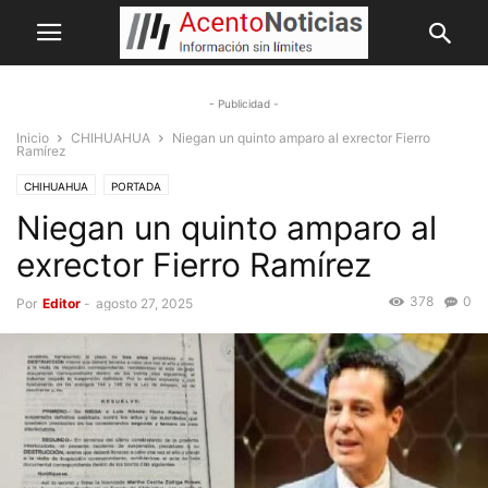
- Publicidad -
Inicio
CHIHUAHUA
Niegan un quinto amparo al exrector Fierro
Ramírez
CHIHUAHUA
PORTADA
Niegan un quinto amparo al
exrector Fierro Ramírez
378
0
Por
Editor
-
agosto 27, 2025