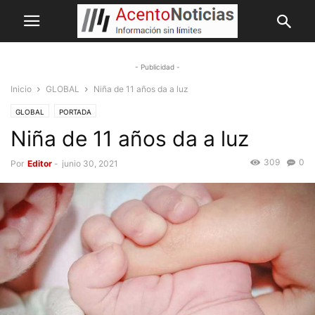
- Publicidad -
Inicio
GLOBAL
Niña de 11 años da a luz
GLOBAL
PORTADA
Niña de 11 años da a luz
309
0
Por
Editor
-
junio 30, 2021