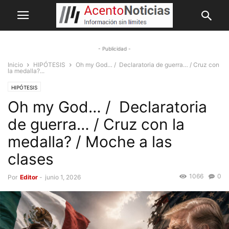
- Publicidad -
Inicio
HIPÓTESIS
Oh my God… / Declaratoria de guerra… / Cruz con
la medalla?...
HIPÓTESIS
Oh my God… / Declaratoria
de guerra… / Cruz con la
medalla? / Moche a las
clases
1066
0
Por
Editor
-
junio 1, 2026