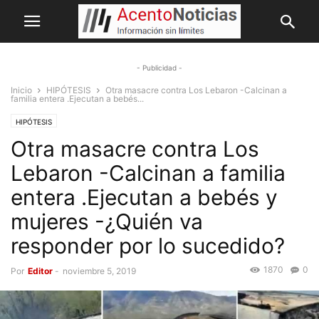
- Publicidad -
Inicio
HIPÓTESIS
Otra masacre contra Los Lebaron -Calcinan a
familia entera .Ejecutan a bebés...
HIPÓTESIS
Otra masacre contra Los
Lebaron -Calcinan a familia
entera .Ejecutan a bebés y
mujeres -¿Quién va
responder por lo sucedido?
1870
0
Por
Editor
-
noviembre 5, 2019