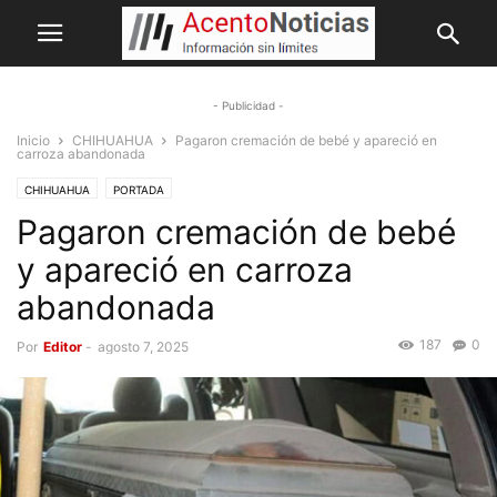
- Publicidad -
Inicio
CHIHUAHUA
Pagaron cremación de bebé y apareció en
carroza abandonada
CHIHUAHUA
PORTADA
Pagaron cremación de bebé
y apareció en carroza
abandonada
187
0
Por
Editor
-
agosto 7, 2025