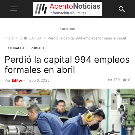
- Publicidad -
Inicio
CHIHUAHUA
Perdió la capital 994 empleos formales en abril
CHIHUAHUA
PORTADA
Perdió la capital 994 empleos
formales en abril
150
0
Por
Editor
-
mayo 6, 2025