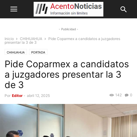
- Publicidad -
Inicio
CHIHUAHUA
Pide Coparmex a candidatos a juzgadores
presentar la 3 de 3
CHIHUAHUA
PORTADA
Pide Coparmex a candidatos
a juzgadores presentar la 3
de 3
142
0
Por
Editor
-
abril 12, 2025