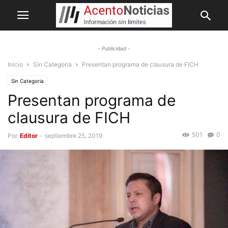
- Publicidad -
Inicio
Sin Categoria
Presentan programa de clausura de FICH
Sin Categoria
Presentan programa de
clausura de FICH
501
0
Por
Editor
-
septiembre 25, 2019