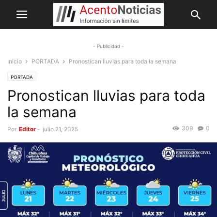
- Publicidad -
Inicio
PORTADA
Pronostican lluvias para toda la semana
PORTADA
Pronostican lluvias para toda
la semana
309
0
Por
Editor
-
julio 21, 2025