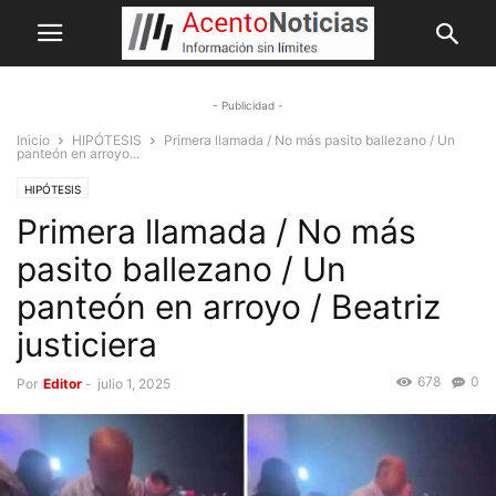
- Publicidad -
Inicio
HIPÓTESIS
Primera llamada / No más pasito ballezano / Un
panteón en arroyo...
HIPÓTESIS
Primera llamada / No más
pasito ballezano / Un
panteón en arroyo / Beatriz
justiciera
678
0
Por
Editor
-
julio 1, 2025