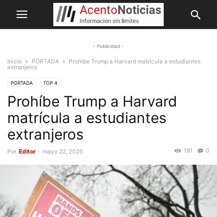
- Publicidad -
Inicio
PORTADA
Prohíbe Trump a Harvard matrícula a estudiantes
extranjeros
PORTADA
TOP 4
Prohíbe Trump a Harvard
matrícula a estudiantes
extranjeros
181
0
Por
Editor
-
mayo 22, 2025