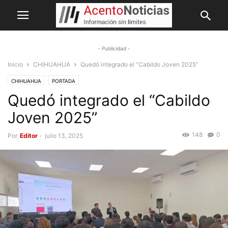
- Publicidad -
Inicio
CHIHUAHUA
Quedó integrado el “Cabildo Joven 2025”
CHIHUAHUA
PORTADA
Quedó integrado el “Cabildo
Joven 2025”
148
0
Por
Editor
-
julio 13, 2025