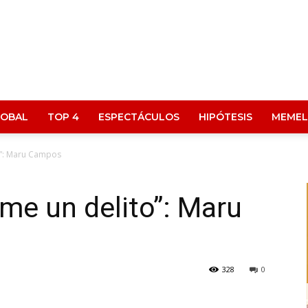
LOBAL
TOP 4
ESPECTÁCULOS
HIPÓTESIS
MEMEL
o”: Maru Campos
rme un delito”: Maru
328
0