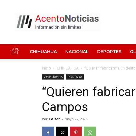
Acento
Noticias
CHIHUAHUA
NACIONAL
DEPORTES
G
Inicio
CHIHUAHUA
“Quieren fabricarme un delit
CHIHUAHUA
PORTADA
“Quieren fabrica
Campos
Por
Editor
-
mayo 27, 2026